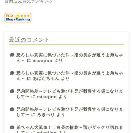
自閉症児育児ランキング
最近のコメント
恐ろしい真実に気づいた件～指の長さが違うよ弟ちゃ
ん～
に
misojinn
より
恐ろしい真実に気づいた件～指の長さが違うよ弟ちゃ
ん～
に
あばたちゃん
より
兄弟間格差～テレビも遊びも兄が我慢する係になりま
して〜
に
misojinn
より
兄弟間格差～テレビも遊びも兄が我慢する係になりま
して〜
に
ろきべり
より
弟ちゃん大流血！！白昼の惨劇～顎がザックリ切れま
して～
に
misojinn
より