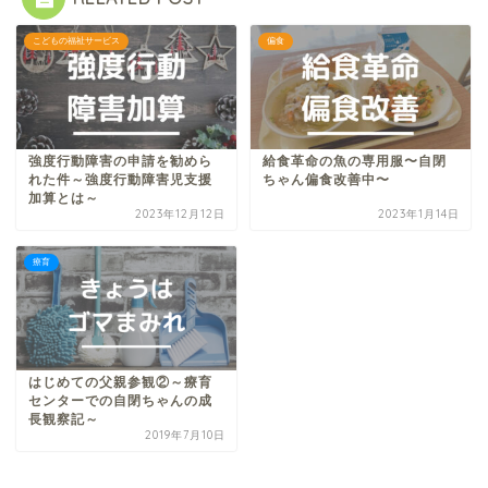
こどもの福祉サービス
偏食
強度行動障害の申請を勧めら
給食革命の魚の専用服〜自閉
れた件～強度行動障害児支援
ちゃん偏食改善中〜
加算とは～
2023年12月12日
2023年1月14日
療育
はじめての父親参観②～療育
センターでの自閉ちゃんの成
長観察記～
2019年7月10日