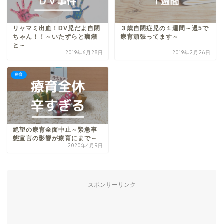
リャマミ出血！DV児だよ自閉
３歳自閉症児の１週間～週5で
ちゃん！！～いたずらと癇癪
療育頑張ってます～
と～
2019年6月28日
2019年2月26日
療育
絶望の療育全面中止～緊急事
態宣言の影響が療育にまで～
2020年4月9日
スポンサーリンク