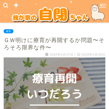
療育
ＧＷ明けに療育が再開するか問題〜そ
ろそろ限界な件〜
2020年4月27日
/
2020年4月30日