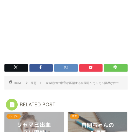
HOME
療育
ＧＷ明けに療育が再開するか問題〜そろそろ限界な件〜
RELATED POST
いたずら
療育