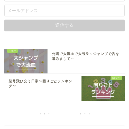
公園で大流血で大号泣～ジャンプで舌を
噛みまして～
怒号飛び交う日常〜困りごとランキン
グ〜