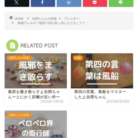
HOME
自閉ちゃんの特徴
アレルギー
食物アレルギー疑惑〜顔が真っ赤になりまして〜
RELATED POST
自閉ちゃんの特徴
10歳
風邪を撒き散らすよ自閉ちゃ
第四の言葉、風船をマスター
ん〜とにかく距離が近い件〜
したよ自閉ちゃん
2024年11月5日
2025年8月30日
自閉ちゃんの特徴