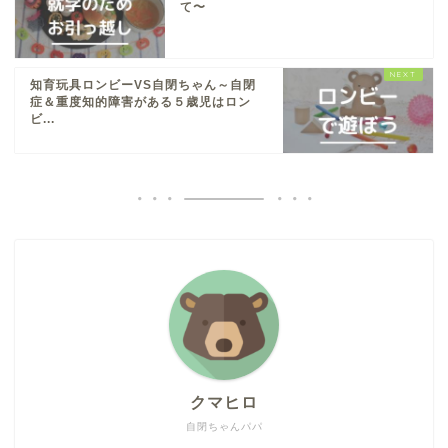
て〜
知育玩具ロンビーVS自閉ちゃん～自閉
症＆重度知的障害がある５歳児はロン
ビ...
クマヒロ
自閉ちゃんパパ