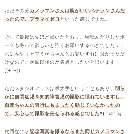
ただその分
カメラマンさんは腕がいいベテランさんだ
ったので、プラマイゼロ
といった感じですね。
そして最後は先ほど書いたとおり、寝転んだりしたポ
ーズも撮って欲しいと強くお願いするべきでした…こ
れは私やリャマミがちゃんとお願いすれば良かっただ
けなので、次回以降の反省点としたいと思います
((+_+))
ただスタジオアリスは最大手ということもあり、
明ら
かに自閉症児＆知的障害児の撮影に慣れています
し、
自閉ちゃんの奇行にもまったく動じていなかったの
で、安心して撮影を任せられる感じでした
٩( ”ω” )و
次回なにか
記念写真を撮るならまた同じカメラマンさ