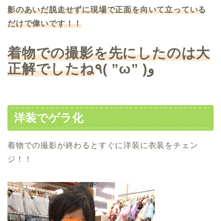
影のあいだ脱走せずに現場で正面を向いて立っている
だけで偉いです！！
着物での撮影を先にしたのは大
正解でしたね
٩
( ”ω” )
و
洋装でゲラ化
着物での撮影が終わるとすぐに洋装に衣装をチェン
ジ！！