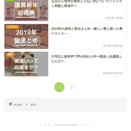
元旦から奇声が尋常じゃない件について〜リャマ
ミ実家に帰省中〜
2020年1月2日
こだわり
2019年の成長と変化まとめ～嬉しい事と困った事
ベスト３～
2019年12月31日
奇声
大号泣と超奇声で声が枯れた件〜後追い全盛期ふ
たたび〜
2019年11月27日
1
2
HOME
奇声