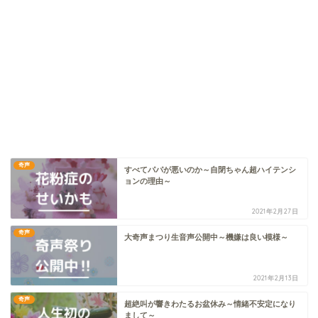
奇声
すべてパパが悪いのか～自閉ちゃん超ハイテンシ
ョンの理由～
2021年2月27日
奇声
大奇声まつり生音声公開中～機嫌は良い模様～
2021年2月13日
奇声
超絶叫が響きわたるお盆休み～情緒不安定になり
まして～