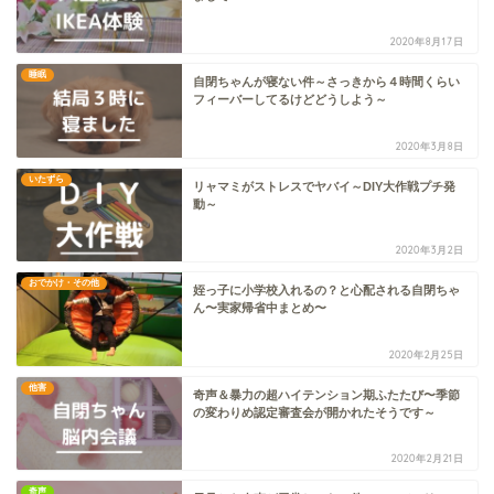
2020年8月17日
睡眠
自閉ちゃんが寝ない件～さっきから４時間くらい
フィーバーしてるけどどうしよう～
2020年3月8日
いたずら
リャマミがストレスでヤバイ～DIY大作戦プチ発
動～
2020年3月2日
おでかけ・その他
姪っ子に小学校入れるの？と心配される自閉ちゃ
ん〜実家帰省中まとめ〜
2020年2月25日
他害
奇声＆暴力の超ハイテンション期ふたたび〜季節
の変わりめ認定審査会が開かれたそうです～
2020年2月21日
奇声