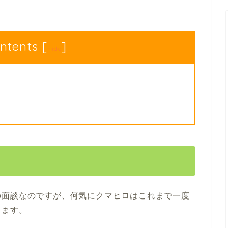
ntents
[
]
hide
の面談なのですが、何気にクマヒロはこれまで一度
します。