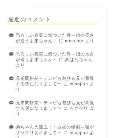
最近のコメント
恐ろしい真実に気づいた件～指の長さ
が違うよ弟ちゃん～
に
misojinn
より
恐ろしい真実に気づいた件～指の長さ
が違うよ弟ちゃん～
に
あばたちゃん
より
兄弟間格差～テレビも遊びも兄が我慢
する係になりまして〜
に
misojinn
よ
り
兄弟間格差～テレビも遊びも兄が我慢
する係になりまして〜
に
ろきべり
よ
り
弟ちゃん大流血！！白昼の惨劇～顎が
ザックリ切れまして～
に
misojinn
よ