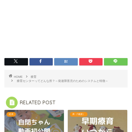
HOME
療育
療育センターってどんな所？～発達障害児のためのシステムと特徴～
RELATED POST
絵本
弟（7歳差）