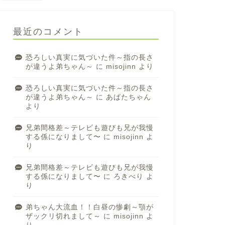
最近のコメント
恐ろしい真実に気づいた件～指の長さ
が違うよ弟ちゃん～
に
misojinn
より
恐ろしい真実に気づいた件～指の長さ
が違うよ弟ちゃん～
に
あばたちゃん
より
兄弟間格差～テレビも遊びも兄が我慢
する係になりまして〜
に
misojinn
よ
り
兄弟間格差～テレビも遊びも兄が我慢
する係になりまして〜
に
ろきべり
よ
り
弟ちゃん大流血！！白昼の惨劇～顎が
ザックリ切れまして～
に
misojinn
よ