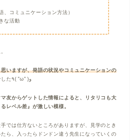
語、コミュニケーション方法）
きな活動
象。
と思いますが、発語の状況やコミュニケーションの
でした٩( ”ω” )و
ママ友からゲットした情報によると、リタリコも大
よるレベル差』が激しい模様。
大手では仕方ないところがありますが、見学のとき
めたら、入ったらドンドン違う先生になっていくの