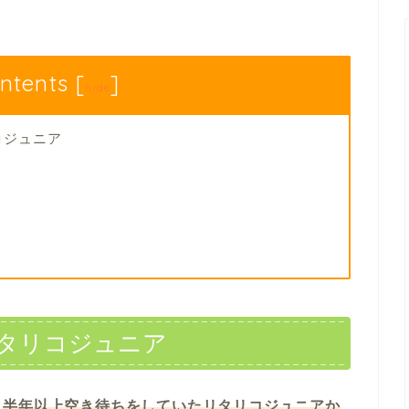
ntents
[
]
hide
コジュニア
タリコジュニア
、
半年以上空き待ちをしていたリタリコジュニアか