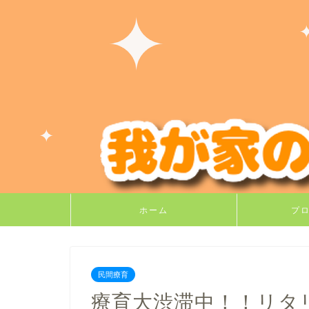
ホーム
プ
民間療育
療育大渋滞中！！リタ