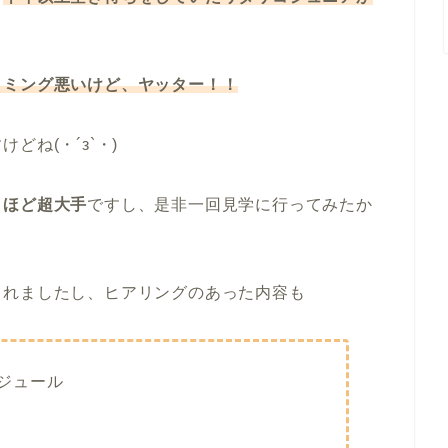
イミング悪いけど、ヤッター！！
ね(・´з`・)
うほど超大手
ですし、是非一回見学に行ってみたか
くれましたし、ヒアリングのあった内容も
ジュール