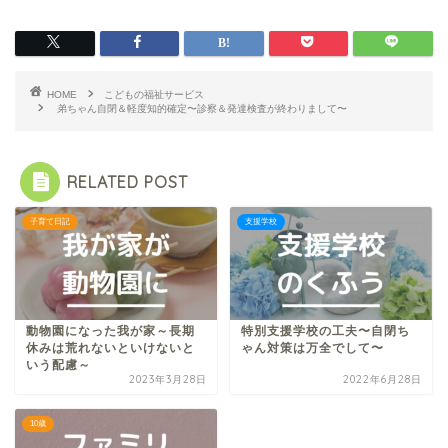
HOME
こどもの福祉サービス
弟ちゃん自閉＆軽度知的確定〜診察＆発達検査が終わりまして〜
RELATED POST
子育て日記
支援学校
動物園になった我が家～長期
特別支援学校の工夫〜自閉ち
休みは荒れないといけないと
ゃん対策は万全でして〜
いう配慮～
2023年3月28日
2022年6月28日
10歳