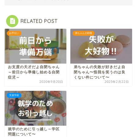
RELATED POST
お手伝い
弟ちゃんの特徴
お支度の天才だよ自閉ちゃん
弟ちゃんの失敗が好きだよ自
～前日から準備し始める自閉
閉ちゃん〜怪我を笑うのは良
症児～
くない件について〜
2020年9月20日
2025年2月22日
支援学校
就学のために引っ越し～学区
問題について〜