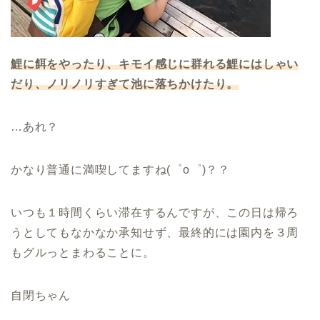
鯉に餌をやったり、キモイ感じに群れる鯉にはしゃい
だり、ノリノリすぎて池に落ちかけたり。
…あれ？
かなり普通に満喫してますね(゜o゜)？？
いつも１時間くらい滞在するんですが、この日は帰ろ
うとしてもなかなか承知せず、最終的には園内を３周
もグルっとまわることに。
自閉ちゃん