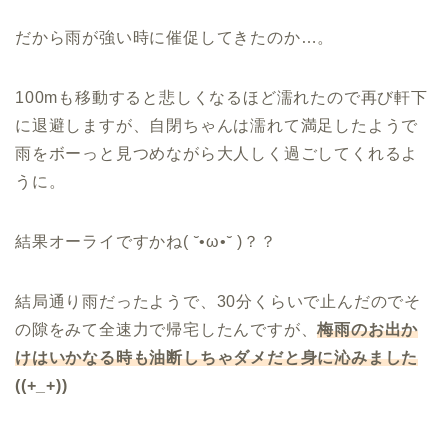
だから雨が強い時に催促してきたのか…。
100mも移動すると悲しくなるほど濡れたので再び軒下
に退避しますが、自閉ちゃんは濡れて満足したようで
雨をボーっと見つめながら大人しく過ごしてくれるよ
うに。
結果オーライですかね( ˘•ω•˘ )？？
結局通り雨だったようで、30分くらいで止んだのでそ
の隙をみて全速力で帰宅したんですが、
梅雨のお出か
けはいかなる時も油断しちゃダメだと身に沁みました
((+_+))