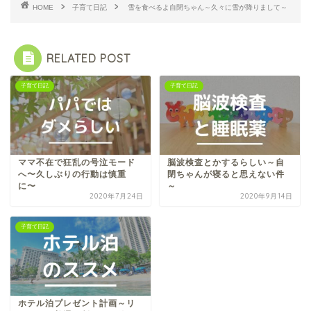
HOME
子育て日記
雪を食べるよ自閉ちゃん～久々に雪が降りまして～
RELATED POST
子育て日記
子育て日記
ママ不在で狂乱の号泣モード
脳波検査とかするらしい～自
へ〜久しぶりの行動は慎重
閉ちゃんが寝ると思えない件
に〜
～
2020年7月24日
2020年9月14日
子育て日記
ホテル泊プレゼント計画～リ