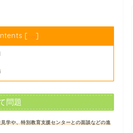
ntents
[
]
hide
題
画
て問題
校見学や、特別教育支援センターとの面談などの進