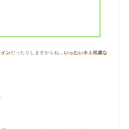
メイン
だったりしますからね…
いったいキミ何歳な
）