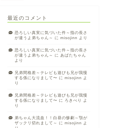
最近のコメント
恐ろしい真実に気づいた件～指の長さ
が違うよ弟ちゃん～
に
misojinn
より
恐ろしい真実に気づいた件～指の長さ
が違うよ弟ちゃん～
に
あばたちゃん
より
兄弟間格差～テレビも遊びも兄が我慢
する係になりまして〜
に
misojinn
よ
り
兄弟間格差～テレビも遊びも兄が我慢
する係になりまして〜
に
ろきべり
よ
り
弟ちゃん大流血！！白昼の惨劇～顎が
ザックリ切れまして～
に
misojinn
よ