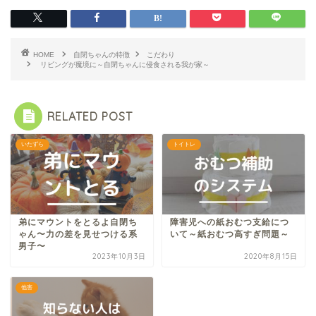
HOME
自閉ちゃんの特徴
こだわり
リビングが魔境に～自閉ちゃんに侵食される我が家～
RELATED POST
いたずら
トイトレ
弟にマウントをとるよ自閉ち
障害児への紙おむつ支給につ
ゃん〜力の差を見せつける系
いて～紙おむつ高すぎ問題～
男子〜
2023年10月3日
2020年8月15日
他害