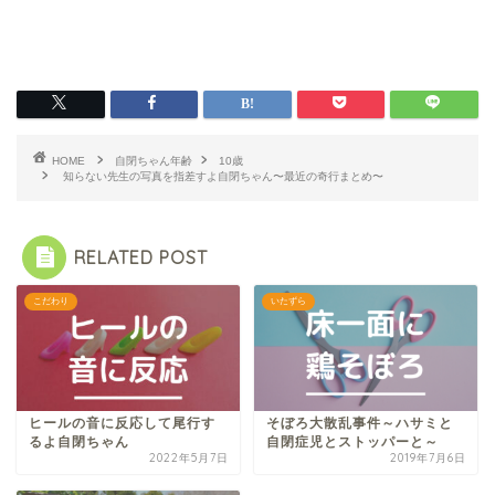
HOME
自閉ちゃん年齢
10歳
知らない先生の写真を指差すよ自閉ちゃん〜最近の奇行まとめ〜
RELATED POST
こだわり
いたずら
ヒールの音に反応して尾行す
そぼろ大散乱事件～ハサミと
るよ自閉ちゃん
自閉症児とストッパーと～
2022年5月7日
2019年7月6日