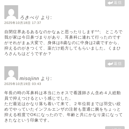
返信
ろきべり
より:
2025年10月18日 17:37
自閉症界あるあるなのかなぁと思ったりします^^; ところで
我が家は今日鼻づまりがあり、耳鼻科に連れて行ったのです
がそれがまぁ大変で、身体は8歳なのに中身は2歳ですから、
抑えるのがきつくて、薬だけ処方してもらいました。くまひ
ろさんちはどうですか？
返信
misojinn
より:
2025年10月19日 03:43
年長の時の耳鼻科は本当にカオスで看護師さん含め４人総動
員で抑えつけるという感じでした。
ただ最近はかなり落ち着いて来て、２年位前までは羽交い絞
めでやっていたインフルエンザの注射も普通に腕をちょっと
抑える程度でOKになったので、年齢と共にかなり楽になって
きたなという印象です。