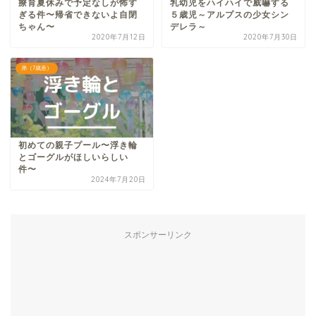
療育夏休みで予定なしが怖す
乳幼児をハイハイで威嚇する
ぎる件〜帰省できないよ自閉
５歳児～アルプスの少女シン
ちゃん〜
デレラ～
2020年7月12日
2020年7月30日
弟（7歳差）
初めての親子プール〜浮き輪
とゴーグルがほしいらしい
件〜
2024年7月20日
スポンサーリンク