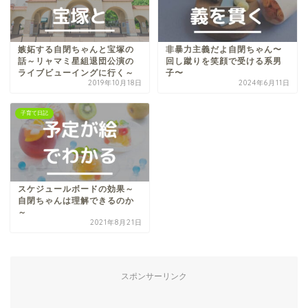
嫉妬する自閉ちゃんと宝塚の
非暴力主義だよ自閉ちゃん〜
話～リャマミ星組退団公演の
回し蹴りを笑顔で受ける系男
ライブビューイングに行く～
子〜
2019年10月18日
2024年6月11日
子育て日記
スケジュールボードの効果～
自閉ちゃんは理解できるのか
～
2021年8月21日
スポンサーリンク