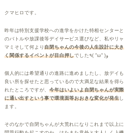
クマヒロです。
昨年は特別支援学校への進学をかけた特相センターと
のバトルや放課後等デイサービス選びなど、私やリャ
マミそして何より
自閉ちゃんの今後の人生設計に大き
く関係するイベントが目白押し
でした٩( ”ω” )و
個人的には希望通りの進路に進めましたし、放デイも
良い所を探せたと思っているので大満足な結果を得ら
れたところですが、
今年はいよいよ自閉ちゃんが実際
に通い出すという事で環境面等おおきな変化が発生
し
ます。
そのなかで自閉ちゃんが大荒れになりこれまで以上に
問題行動を起こすのか、はたまた意外と大人しく上機