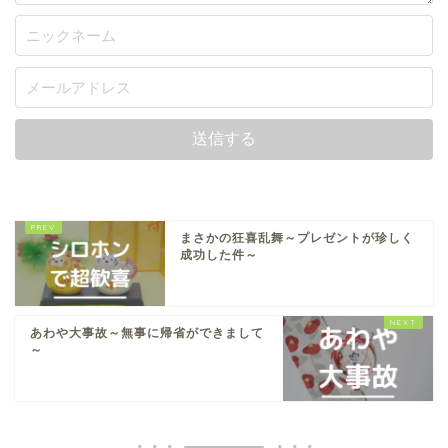
まさかの狂喜乱舞～プレゼントが珍しく
成功した件～
あわや大事故～無事に帰省ができまして
～