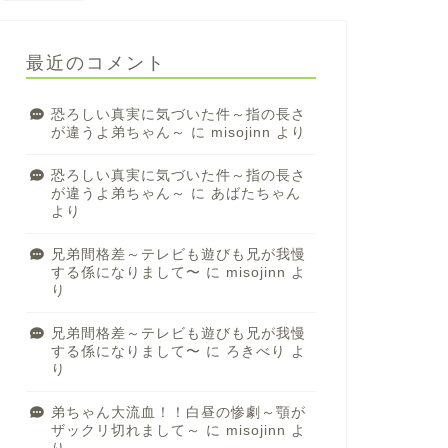
最近のコメント
恐ろしい真実に気づいた件～指の長さ
が違うよ弟ちゃん～
に
misojinn
より
恐ろしい真実に気づいた件～指の長さ
が違うよ弟ちゃん～
に
あばたちゃん
より
兄弟間格差～テレビも遊びも兄が我慢
する係になりまして〜
に
misojinn
よ
り
兄弟間格差～テレビも遊びも兄が我慢
する係になりまして〜
に
ろきべり
よ
り
弟ちゃん大流血！！白昼の惨劇～顎が
ザックリ切れまして～
に
misojinn
よ